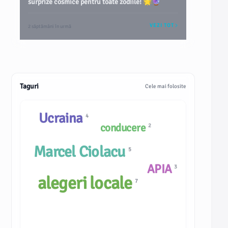
surprize cosmice pentru toate zodiile! 🌟🔮
VEZI TOT
2 săptămâni în urmă
Taguri
Cele mai folosite
Ucraina
4
conducere
2
Marcel Ciolacu
5
APIA
3
alegeri locale
7