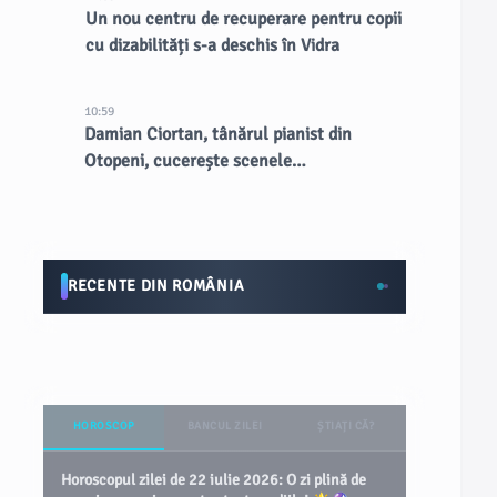
Un nou centru de recuperare pentru copii
cu dizabilități s-a deschis în Vidra
10:59
Damian Ciortan, tânărul pianist din
Otopeni, cucerește scenele
internaționale
RECENTE DIN ROMÂNIA
HOROSCOP
BANCUL ZILEI
ȘTIAȚI CĂ?
Horoscopul zilei de 22 iulie 2026: O zi plină de