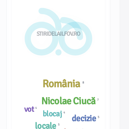
STIRIDELAILFOV.RO
România
8
Nicolae Ciucă
7
vot
4
blocaj
4
decizie
5
locale
5