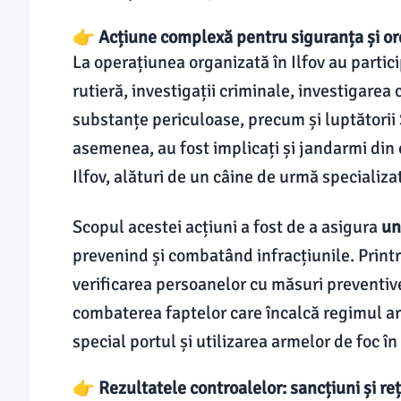
👉 Acțiune complexă pentru siguranța și ord
La operațiunea organizată în Ilfov au particip
rutieră, investigații criminale, investigarea 
substanțe periculoase, precum și luptătorii 
asemenea, au fost implicați și jandarmi din
Ilfov, alături de un câine de urmă specializ
Scopul acestei acțiuni a fost de a asigura
un
prevenind și combatând infracțiunile. Print
verificarea persoanelor cu măsuri preventive
combaterea faptelor care încalcă regimul arm
special portul și utilizarea armelor de foc în
👉 Rezultatele controalelor: sancțiuni și reți