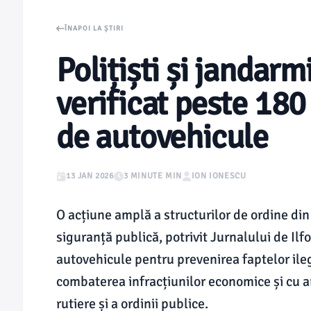
ÎNAPOI LA ȘTIRI
Polițiști și jandarmi
verificat peste 180
de autovehicule
13 JAN 2026
3 MINUTE MIN
ION IONESCU
O acțiune amplă a structurilor de ordine din
siguranță publică, potrivit Jurnalului de Ilf
autovehicule pentru prevenirea faptelor ile
combaterea infracțiunilor economice și cu a
rutiere și a ordinii publice.