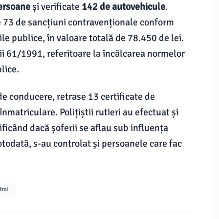
ersoane
și verificate
142 de autovehicule
.
te 73 de sancțiuni contravenționale conform
e publice, în valoare totală de 78.450 de lei.
ii 61/1991, referitoare la încălcarea normelor
blice.
de conducere, retrase 13 certificate de
matriculare. Polițiștii rutieri au efectuat și
rificând dacă șoferii se aflau sub influența
otodată, s-au controlat și persoanele care fac
trol