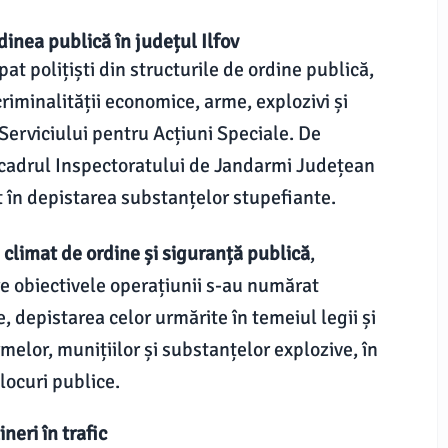
inea publică în județul Ilfov
at polițiști din structurile de ordine publică,
criminalității economice, arme, explozivi și
Serviciului pentru Acțiuni Speciale. De
 cadrul Inspectoratului de Jandarmi Județean
at în depistarea substanțelor stupefiante.
 climat de ordine și siguranță publică
,
re obiectivele operațiunii s-au numărat
, depistarea celor urmărite în temeiul legii și
elor, munițiilor și substanțelor explozive, în
 locuri publice.
neri în trafic