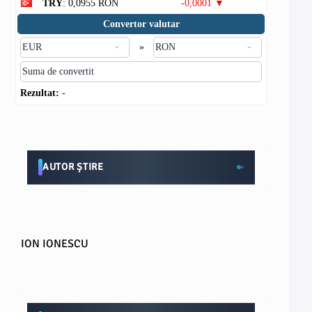
TRY
: 0,0955 RON
-0,0001 ▼
Convertor valutar
»
Rezultat:
-
AUTOR ȘTIRE
ION IONESCU