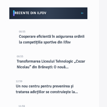
RECENTE DIN ILFOV
00:55
Cooperare eficientă în asigurarea ordinii
la competițiile sportive din Ilfov
00:55
Transformarea Liceului Tehnologic „Cezar
Nicolau” din Brănești: O nouă
oportunitate pentru elevi
12:59
Un nou centru pentru prevenirea și
tratarea adicțiilor se construiește la
Spitalul de Psihiatrie Eftimie Diamandescu
11:59