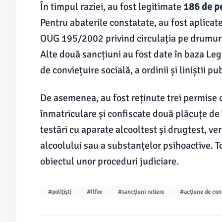
În timpul raziei, au fost legitimate
186 de p
Pentru abaterile constatate, au fost aplica
OUG 195/2002 privind circulația pe drumuril
Alte două sancțiuni au fost date în baza Leg
de conviețuire socială, a ordinii și liniștii pu
De asemenea, au fost reținute trei permise 
înmatriculare și confiscate două plăcuțe de în
testări cu aparate alcooltest și drugtest, ve
alcoolului sau a substanțelor psihoactive. T
obiectul unor proceduri judiciare.
#polițiști
#Ilfov
#sancțiuni rutiere
#acțiune de con