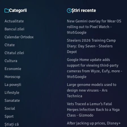
Categorii
Știri recente
Actualitate
New Gemini overlay for Wear OS
rolling out to Pixel Watch -
Bancul zilei
9to5Google
Calendar Ortodox
Steelers 2026 Training Camp
Citate
Diary: Day Seven - Steelers
Depot
Citatul zilei
Google Home update adds
Cultura
support for viewing third-party
Economie
cameras from Wyze, Eufy, more -
Horoscop
9to5Google
La povești
Large genome models used to
design new viruses - Ars
Lifestyle
Technica
Sanatate
Vets Traced a Lemur’s Fatal
Social
Herpes Infection Back to a Yoga
Class - Gizmodo
Sport
After jacking up prices, Disney+
Știați că