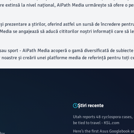
perire extinsă la nivel național, AiPath Media urmărește să ofere o
și prezentare a știrilor, oferind astfel un sursă de încredere pentr
edia se angajează să aducă cititorilor noștri informații care să le p
sau sport - AiPath Media acoperă o gamă diversificată de subiecte p
noastre și creării unei platforme media de referință pentru toți ce
Știri recente
Utah reports 48 cyclospora cases, 
be tied to travel - KSL.com
Here’s the first Asus Googlebook a
dox