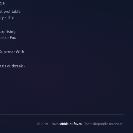
gle
t profitable
ory - The
urprising
sts - Fox
Supercar With
asis outbreak -
© 2019 – 2026
stiridelailfov.ro
. Toate drepturile rezervate.