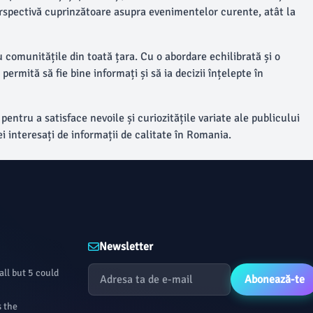
 perspectivă cuprinzătoare asupra evenimentelor curente, atât la
u comunitățile din toată țara. Cu o abordare echilibrată și o
ermită să fie bine informați și să ia decizii înțelepte în
entru a satisface nevoile și curiozitățile variate ale publicului
i interesați de informații de calitate în Romania.
Newsletter
all but 5 could
Abonează-te
s the