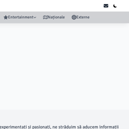
Entertainment
Naționale
Externe
 experimentați și pasionați, ne străduim să aducem informații