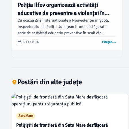
Poliția Ilfov organizează activități
educative de prevenire a violenței în
școli
Cu ocazia Zilei Internaționale a Nonviolenței în Școli,
Inspectoratul de Poliție Județean Ilfov a desfășurat o
serie de activități educativ-preventive în școli din
localitățile Chiajna, Buftea și Chitila. Aceste acțiuni au
06 Feb 2026
Citește
avut rolul de a informa elevii și de a le oferi instrumente
concrete pentru a face față situațiilor de violență,
conform jurnaluldeilfov.ro.
Postări din alte județe
SatuMare
Polițiștii de frontieră din Satu Mare desfășoară