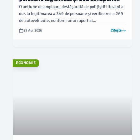
aplicate
O acțiune de amploare desfășurată de polițiștii ilfovani a
dus la legitimarea a 349 de persoane și verificarea a 269
de autovehicule, conform unui raport al
jurnaluldeilfov.ro. Aceasta a implicat structuri din cadrul
28 Apr 2026
Citește
poliției și jandarmeriei și a vizat atât prevenirea
accidentelor rutiere, cât și combaterea infracționalității.
ECONOMIE