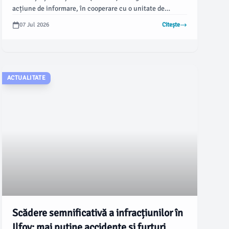
acțiune de informare, în cooperare cu o unitate de
învățământ, la care au participat zeci de militari aflați la
07 Jul 2026
Citește
cursuri de perfecționare. Potrivit jurnaluldeilfov.ro,
scopul inițiativei a fost creșterea conștientizării asupra
infracțiunilor de corupție și promovarea unei atitudini
proactive în abordarea acestor fapte.
ACTUALITATE
Scădere semnificativă a infracțiunilor în
Ilfov: mai puține accidente și furturi