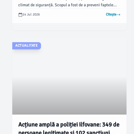
climat de siguranță. Scopul a fost de a preveni faptele
ilegale și de a depista persoanele aflate sub influența
14 Jul 2026
Citește
substanțelor interzise, informează jurnaluldeilfov.ro.
ACTUALITATE
Acțiune amplă a poliției ilfovane: 349 de
persoane legitimate și 102 sancțiuni