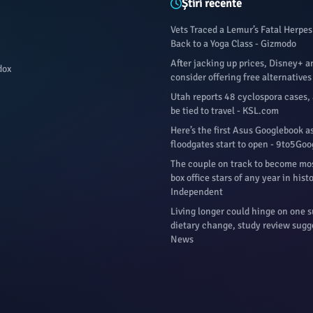
Știri recente
Vets Traced a Lemur’s Fatal Herpes
Back to a Yoga Class - Gizmodo
After jacking up prices, Disney+ a
dox
consider offering free alternatives
Utah reports 48 cyclospora cases, 
be tied to travel - KSL.com
Here’s the first Asus Googlebook a
floodgates start to open - 9to5Goo
The couple on track to become mos
box office stars of any year in hist
Independent
Living longer could hinge on one s
dietary change, study review sugge
News