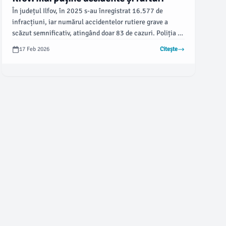
În județul Ilfov, în 2025 s-au înregistrat 16.577 de
infracțiuni, iar numărul accidentelor rutiere grave a
scăzut semnificativ, atingând doar 83 de cazuri. Poliția a
implementat măsuri stricte, urmărind prevenirea
17 Feb 2026
Citește
principalelor cauze ale accidentelor, inclusiv
neadaptarea vitezei și conducerea sub influența
alcoolului.