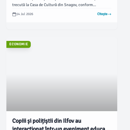
trecută la Casa de Cultură din Snagov, conform
jurnaluldeilfov.ro. Organizat de Instituția Prefectului –
14 Jul 2026
Citește
Județul Ilfov, evenimentul a reunit reprezentanți ai
jandarmeriei, poliției, ISU, autorităților locale și
specialiști în gestionarea fondurilor cinegetice,
subliniind importanța unei intervenții coordonate și
legale.
ECONOMIE
Copiii și polițiștii din Ilfov au
interacționat într-un eveniment educativ