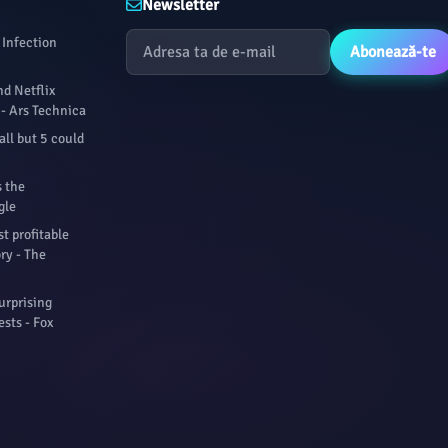
Newsletter
 Infection
Abonează-te
nd Netflix
 - Ars Technica
all but 5 could
s the
gle
t profitable
ory - The
urprising
sts - Fox