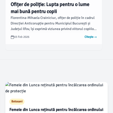
Ofițer de poliție: Lupta pentru o lume
mai bună pentru copii
Florentina-Mihaela Crainiciuc, ofițer de poliție în cadrul
Direcției Anticorupție pentru Municipiul București și
Județul Ilfov, își exprimă viziunea privind viitorul copiilor
și responsabilitatea de a construi o societate dreaptă.
03 Feb 2026
Citește
Într-un interviu oferit jurnaluldeilfov.ro, Crainiciuc
vorbește despre cum îmbină cariera cu rolul de mamă și
despre angajamentul său față de principii sănătoase.
Botosani
Femeie din Lunca reținută pentru încălcarea ordinului