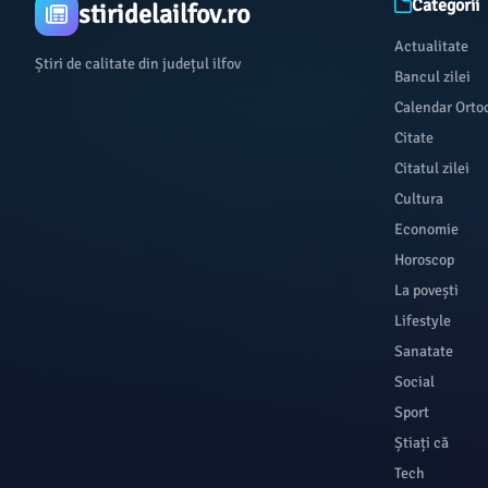
Categorii
stiridelailfov.ro
Actualitate
Știri de calitate din județul ilfov
Bancul zilei
Calendar Orto
Citate
Citatul zilei
Cultura
Economie
Horoscop
La povești
Lifestyle
Sanatate
Social
Sport
Știați că
Tech