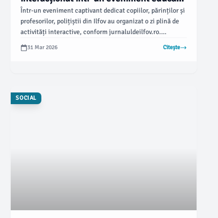
captivant
Într-un eveniment captivant dedicat copiilor, părinților și
profesorilor, polițiștii din Ilfov au organizat o zi plină de
activități interactive, conform jurnaluldeilfov.ro.
Participanții au avut ocazia să exploreze standuri
31 Mar 2026
Citește
informative și să participe la demonstrații despre
echipamentele și tehnicile utilizate în menținerea ordinii
publice, toate într-un mediu educativ și distractiv.
SOCIAL