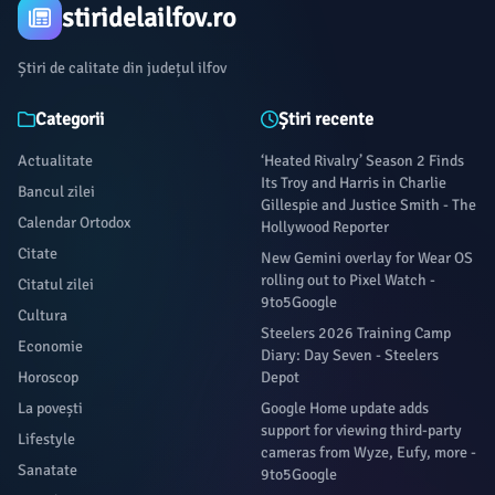
stiridelailfov.ro
Știri de calitate din județul ilfov
Categorii
Știri recente
Actualitate
‘Heated Rivalry’ Season 2 Finds
Its Troy and Harris in Charlie
Bancul zilei
Gillespie and Justice Smith - The
Calendar Ortodox
Hollywood Reporter
Citate
New Gemini overlay for Wear OS
rolling out to Pixel Watch -
Citatul zilei
9to5Google
Cultura
Steelers 2026 Training Camp
Economie
Diary: Day Seven - Steelers
Horoscop
Depot
La povești
Google Home update adds
support for viewing third-party
Lifestyle
cameras from Wyze, Eufy, more -
Sanatate
9to5Google