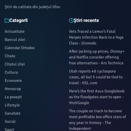
Știri de calitate din județul ilfov
Categorii
Știri recente
Actualitate
Vets Traced a Lemur’s Fatal
Herpes Infection Back to a Yoga
Bancul zilei
Class - Gizmodo
Calendar Ortodox
After jacking up prices, Disney+
Citate
and Netflix consider offering
free alternatives - Ars Technica
Citatul zilei
Utah reports 48 cyclospora
Cultura
cases, all but 5 could be tied to
Economie
travel - KSL.com
Horoscop
Here’s the first Asus Googlebook
La povești
as the floodgates start to open -
9to5Google
Lifestyle
The couple on track to become
Sanatate
most profitable box office stars of
Social
any year in history - The
Independent
Sport