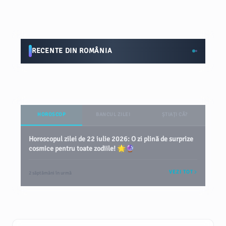
RECENTE DIN ROMÂNIA
HOROSCOP
BANCUL ZILEI
ȘTIAȚI CĂ?
Horoscopul zilei de 22 iulie 2026: O zi plină de surprize
cosmice pentru toate zodiile! 🌟🔮
VEZI TOT
2 săptămâni în urmă