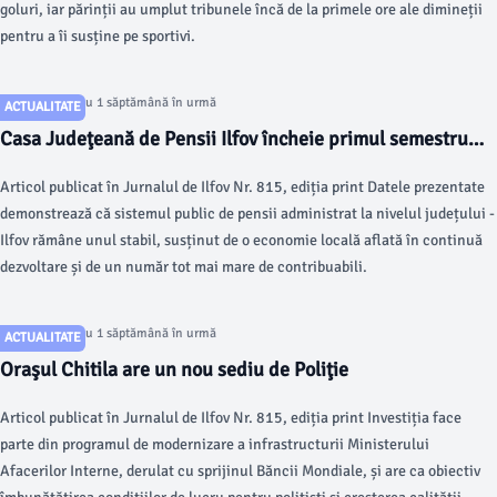
goluri, iar părinții au umplut tribunele încă de la primele ore ale dimineții
pentru a îi susține pe sportivi.
Articol postat cu 1 săptămână în urmă
ACTUALITATE
Casa Judeţeană de Pensii Ilfov încheie primul semestru
din 2026 cu un bilanţ pozitiv
Articol publicat în Jurnalul de Ilfov Nr. 815, ediția print Datele prezentate
demonstrează că sistemul public de pensii administrat la nivelul județului ­
Ilfov rămâne unul stabil, susținut de o economie locală aflată în continuă
dezvoltare și de un număr tot mai mare de contribuabili.
Articol postat cu 1 săptămână în urmă
ACTUALITATE
Oraşul Chitila are un nou sediu de Poliţie
Articol publicat în Jurnalul de Ilfov Nr. 815, ediția print Investiția face
parte din programul de modernizare a infrastructurii Ministerului
Afacerilor Interne, derulat cu sprijinul Băncii Mondiale, și are ca obiectiv