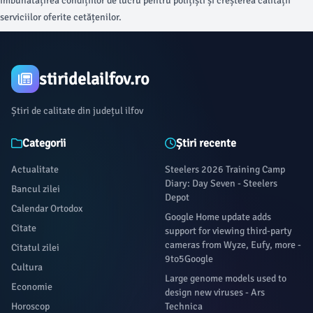
îmbunătățirea condițiilor de lucru pentru polițiști și creșterea calității
serviciilor oferite cetățenilor.
stiridelailfov.ro
Știri de calitate din județul ilfov
Categorii
Știri recente
Actualitate
Steelers 2026 Training Camp
Diary: Day Seven - Steelers
Bancul zilei
Depot
Calendar Ortodox
Google Home update adds
Citate
support for viewing third-party
cameras from Wyze, Eufy, more -
Citatul zilei
9to5Google
Cultura
Large genome models used to
Economie
design new viruses - Ars
Horoscop
Technica