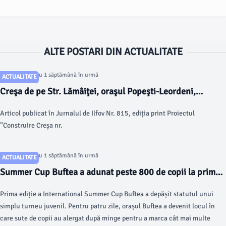
ALTE POSTARI DIN ACTUALITATE
Articol postat cu 1 săptămână în urmă
ACTUALITATE
Creşa de pe Str. Lămâiţei, oraşul Popeşti-Leordeni,
aproape finalizată
Articol publicat în Jurnalul de Ilfov Nr. 815, ediția print Proiectul
”Construire Creșa nr.
Articol postat cu 1 săptămână în urmă
ACTUALITATE
Summer Cup Buftea a adunat peste 800 de copii la prima
ediție. 64 de echipe au transformat timp de patru zile
Prima ediție a International Summer Cup Buftea a depășit statutul unui
orașul într-o capitală a fotbalului juvenil
simplu turneu juvenil. Pentru patru zile, orașul Buftea a devenit locul în
care sute de copii au alergat după minge pentru a marca cât mai multe