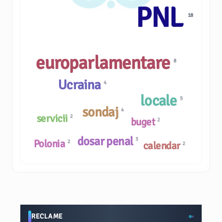
PNL
18
europarlamentare
8
Ucraina
4
locale
5
sondaj
4
servicii
2
buget
2
dosar penal
3
Polonia
2
calendar
2
RECLAME