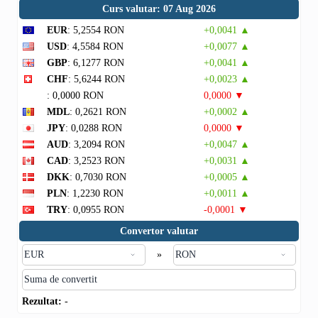
Curs valutar: 07 Aug 2026
EUR
: 5,2554 RON
+0,0041 ▲
USD
: 4,5584 RON
+0,0077 ▲
GBP
: 6,1277 RON
+0,0041 ▲
CHF
: 5,6244 RON
+0,0023 ▲
: 0,0000 RON
0,0000 ▼
MDL
: 0,2621 RON
+0,0002 ▲
JPY
: 0,0288 RON
0,0000 ▼
AUD
: 3,2094 RON
+0,0047 ▲
CAD
: 3,2523 RON
+0,0031 ▲
DKK
: 0,7030 RON
+0,0005 ▲
PLN
: 1,2230 RON
+0,0011 ▲
TRY
: 0,0955 RON
-0,0001 ▼
Convertor valutar
»
Rezultat:
-