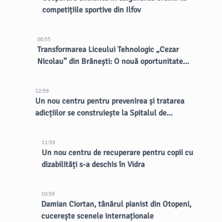
competițiile sportive din Ilfov
00:55
Transformarea Liceului Tehnologic „Cezar
Nicolau” din Brănești: O nouă oportunitate
pentru elevi
12:59
Un nou centru pentru prevenirea și tratarea
adicțiilor se construiește la Spitalul de
Psihiatrie Eftimie Diamandescu
11:59
Un nou centru de recuperare pentru copii cu
dizabilități s-a deschis în Vidra
10:59
Damian Ciortan, tânărul pianist din Otopeni,
cucerește scenele internaționale