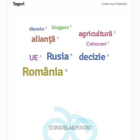
Taguri
Cele mai folosite
1
bloggers
1
dienste
agricultură
3
alianță
4
1
Cotroceni
Rusia
decizie
6
UE
5
3
România
8
STIRIDELAILFOV.RO