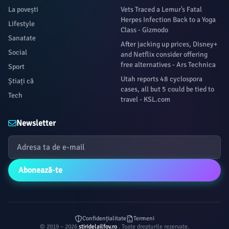
La povești
Vets Traced a Lemur’s Fatal
Herpes Infection Back to a Yoga
Lifestyle
Class - Gizmodo
Sanatate
After jacking up prices, Disney+
Social
and Netflix consider offering
free alternatives - Ars Technica
Sport
Utah reports 48 cyclospora
Știați că
cases, all but 5 could be tied to
Tech
travel - KSL.com
Newsletter
Abonează-te
Confidențialitate
Termeni
© 2019 – 2026
stiridelailfov.ro
. Toate drepturile rezervate.