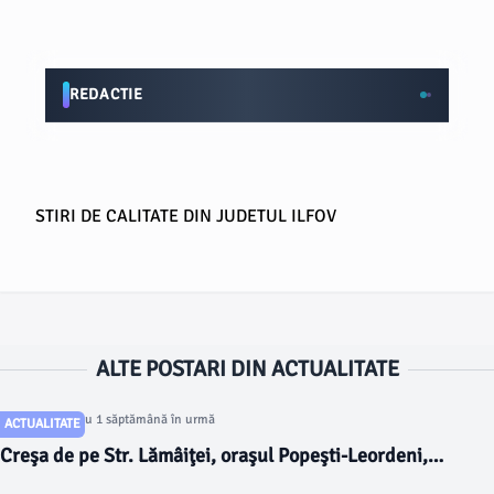
REDACTIE
STIRI DE CALITATE DIN JUDETUL ILFOV
ALTE POSTARI DIN ACTUALITATE
Articol postat cu 1 săptămână în urmă
ACTUALITATE
Creşa de pe Str. Lămâiţei, oraşul Popeşti-Leordeni,
aproape finalizată