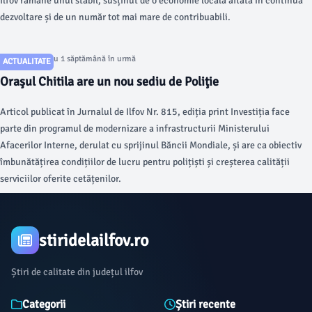
Ilfov rămâne unul stabil, susținut de o economie locală aflată în continuă
dezvoltare și de un număr tot mai mare de contribuabili.
Articol postat cu 1 săptămână în urmă
ACTUALITATE
Oraşul Chitila are un nou sediu de Poliţie
Articol publicat în Jurnalul de Ilfov Nr. 815, ediția print Investiția face
parte din programul de modernizare a infrastructurii Ministerului
Afacerilor Interne, derulat cu sprijinul Băncii Mondiale, și are ca obiectiv
îmbunătățirea condițiilor de lucru pentru polițiști și creșterea calității
serviciilor oferite cetățenilor.
stiridelailfov.ro
Știri de calitate din județul ilfov
Categorii
Știri recente