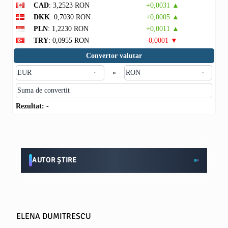
CAD
: 3,2523 RON
+0,0031 ▲
DKK
: 0,7030 RON
+0,0005 ▲
PLN
: 1,2230 RON
+0,0011 ▲
TRY
: 0,0955 RON
-0,0001 ▼
Convertor valutar
»
Rezultat:
-
AUTOR ȘTIRE
ELENA DUMITRESCU