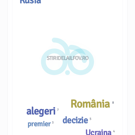
Rusia
STIRIDELAILFOV.RO
România
8
alegeri
7
decizie
5
premier
3
Ucraina
4