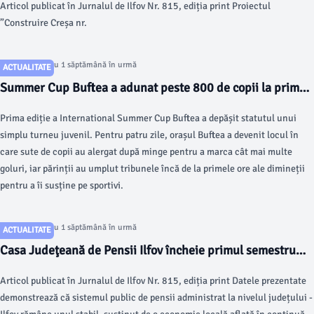
Articol publicat în Jurnalul de Ilfov Nr. 815, ediția print Proiectul
”Construire Creșa nr.
Articol postat cu 1 săptămână în urmă
ACTUALITATE
Summer Cup Buftea a adunat peste 800 de copii la prima
ediție. 64 de echipe au transformat timp de patru zile
Prima ediție a International Summer Cup Buftea a depășit statutul unui
orașul într-o capitală a fotbalului juvenil
simplu turneu juvenil. Pentru patru zile, orașul Buftea a devenit locul în
care sute de copii au alergat după minge pentru a marca cât mai multe
goluri, iar părinții au umplut tribunele încă de la primele ore ale dimineții
pentru a îi susține pe sportivi.
Articol postat cu 1 săptămână în urmă
ACTUALITATE
Casa Judeţeană de Pensii Ilfov încheie primul semestru
din 2026 cu un bilanţ pozitiv
Articol publicat în Jurnalul de Ilfov Nr. 815, ediția print Datele prezentate
demonstrează că sistemul public de pensii administrat la nivelul județului ­