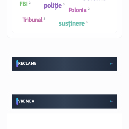
FBI
2
poliție
3
Polonia
2
Tribunal
2
susținere
3
RECLAME
VREMEA