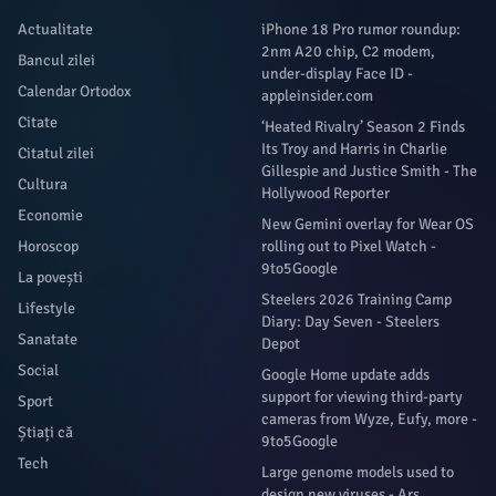
Actualitate
iPhone 18 Pro rumor roundup:
2nm A20 chip, C2 modem,
Bancul zilei
under-display Face ID -
Calendar Ortodox
appleinsider.com
Citate
‘Heated Rivalry’ Season 2 Finds
Its Troy and Harris in Charlie
Citatul zilei
Gillespie and Justice Smith - The
Cultura
Hollywood Reporter
Economie
New Gemini overlay for Wear OS
Horoscop
rolling out to Pixel Watch -
9to5Google
La povești
Steelers 2026 Training Camp
Lifestyle
Diary: Day Seven - Steelers
Sanatate
Depot
Social
Google Home update adds
support for viewing third-party
Sport
cameras from Wyze, Eufy, more -
Știați că
9to5Google
Tech
Large genome models used to
design new viruses - Ars