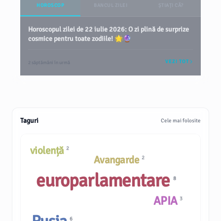
HOROSCOP
BANCUL ZILEI
ȘTIAȚI CĂ?
Horoscopul zilei de 22 iulie 2026: O zi plină de surprize
cosmice pentru toate zodiile! 🌟🔮
VEZI TOT
2 săptămâni în urmă
Taguri
Cele mai folosite
violență
2
Avangarde
2
europarlamentare
8
APIA
3
6