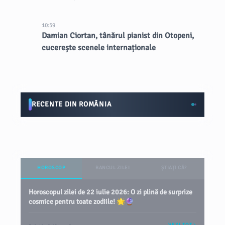
10:59
Damian Ciortan, tânărul pianist din Otopeni,
cucerește scenele internaționale
RECENTE DIN ROMÂNIA
HOROSCOP
BANCUL ZILEI
ȘTIAȚI CĂ?
Horoscopul zilei de 22 iulie 2026: O zi plină de surprize
cosmice pentru toate zodiile! 🌟🔮
VEZI TOT