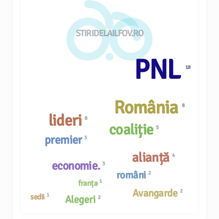
STIRIDELAILFOV.RO
PNL
18
România
8
lideri
6
coaliție
5
premier
3
alianță
4
economie.
3
români
2
1
franța
Avangarde
2
1
sedii
Alegeri
2