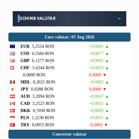
SCHIMB VALUTAR
Curs valutar: 07 Aug 2026
EUR
: 5,2554 RON
+0,0041 ▲
USD
: 4,5584 RON
+0,0077 ▲
GBP
: 6,1277 RON
+0,0041 ▲
CHF
: 5,6244 RON
+0,0023 ▲
: 0,0000 RON
0,0000 ▼
MDL
: 0,2621 RON
+0,0002 ▲
JPY
: 0,0288 RON
0,0000 ▼
AUD
: 3,2094 RON
+0,0047 ▲
CAD
: 3,2523 RON
+0,0031 ▲
DKK
: 0,7030 RON
+0,0005 ▲
PLN
: 1,2230 RON
+0,0011 ▲
TRY
: 0,0955 RON
-0,0001 ▼
Convertor valutar