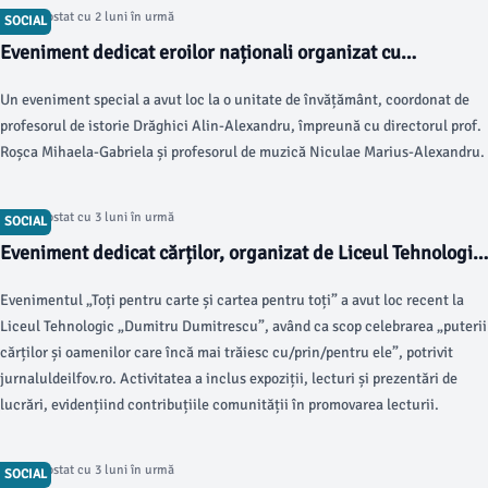
Articol postat cu 2 luni în urmă
SOCIAL
Eveniment dedicat eroilor naționali organizat cu
recunoștință la școală
Un eveniment special a avut loc la o unitate de învățământ, coordonat de
profesorul de istorie Drăghici Alin-Alexandru, împreună cu directorul prof.
Roșca Mihaela-Gabriela și profesorul de muzică Niculae Marius-Alexandru.
Articol postat cu 3 luni în urmă
SOCIAL
Eveniment dedicat cărților, organizat de Liceul Tehnologic
„Dumitru Dumitrescu”
Evenimentul „Toți pentru carte și cartea pentru toți” a avut loc recent la
Liceul Tehnologic „Dumitru Dumitrescu”, având ca scop celebrarea „puterii
cărților și oamenilor care încă mai trăiesc cu/prin/pentru ele”, potrivit
jurnaluldeilfov.ro. Activitatea a inclus expoziții, lecturi și prezentări de
lucrări, evidențiind contribuțiile comunității în promovarea lecturii.
Articol postat cu 3 luni în urmă
SOCIAL