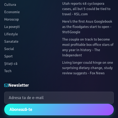
Utah reports 48 cyclospora
Cultura
cases, all but 5 could be tied to
Economie
travel - KSL.com
Horoscop
Here’s the first Asus Googlebook
La povești
as the floodgates start to open -
9to5Google
Lifestyle
The couple on track to become
Sanatate
most profitable box office stars of
Social
any year in history - The
Independent
Sport
Living longer could hinge on one
Știați că
surprising dietary change, study
Tech
review suggests - Fox News
Newsletter
Abonează-te