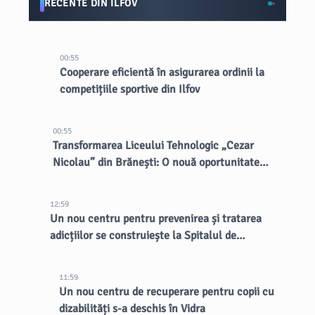
RECENTE DIN ILFOV
00:55
Cooperare eficientă în asigurarea ordinii la
competițiile sportive din Ilfov
00:55
Transformarea Liceului Tehnologic „Cezar
Nicolau” din Brănești: O nouă oportunitate
pentru elevi
12:59
Un nou centru pentru prevenirea și tratarea
adicțiilor se construiește la Spitalul de
Psihiatrie Eftimie Diamandescu
11:59
Un nou centru de recuperare pentru copii cu
dizabilități s-a deschis în Vidra