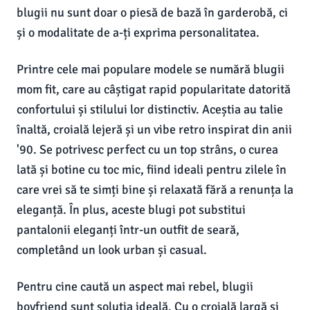
blugii nu sunt doar o piesă de bază în garderobă, ci
și o modalitate de a-ți exprima personalitatea.
Printre cele mai populare modele se numără blugii
mom fit, care au câștigat rapid popularitate datorită
confortului și stilului lor distinctiv. Aceștia au talie
înaltă, croială lejeră și un vibe retro inspirat din anii
'90. Se potrivesc perfect cu un top strâns, o curea
lată și botine cu toc mic, fiind ideali pentru zilele în
care vrei să te simți bine și relaxată fără a renunța la
eleganță. În plus, aceste blugi pot substitui
pantalonii eleganți într-un outfit de seară,
completând un look urban și casual.
Pentru cine caută un aspect mai rebel, blugii
boyfriend sunt soluția ideală. Cu o croială largă și