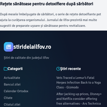
Rețete sănătoase pentru detoxifiere după sărbători
După mesele îmbelșugate de sărbători, o serie de rețete detoxifiante pot
ajuta la curățarea organismului. Jurnalul de Ilfov prezintă mai multe
sugestii de preparate ușoare și sănătoase pentru revitalizare.
stiridelailfov.ro
Știri de calitate din județul ilfov
Categorii
Știri recente
Actualitate
Vets Traced a Lemur’s Fatal
Herpes Infection Back to a Yoga
Bancul zilei
Class - Gizmodo
Calendar Ortodox
After jacking up prices, Disney+
Citate
and Netflix consider offering
free alternatives - Ars Technica
Citatul zilei