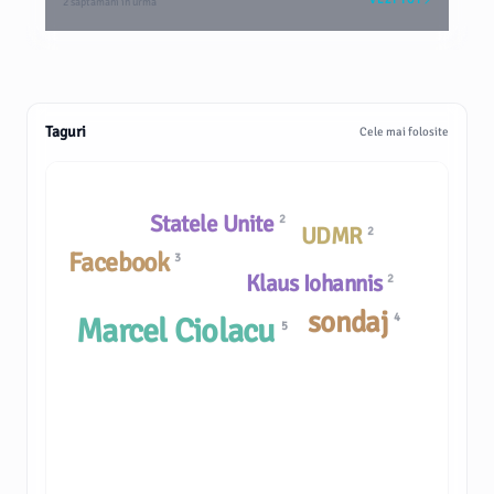
2 săptămâni în urmă
Taguri
Cele mai folosite
Statele Unite
2
UDMR
2
Facebook
3
Klaus Iohannis
2
sondaj
4
Marcel Ciolacu
5