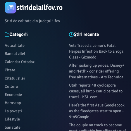
stiridelailfov.ro
Știri de calitate din județul ilfov
Categorii
Știri recente
Actualitate
Vets Traced a Lemur’s Fatal
Herpes Infection Back to a Yoga
Bancul zilei
Class - Gizmodo
Calendar Ortodox
After jacking up prices, Disney+
Citate
and Netflix consider offering
free alternatives - Ars Technica
Citatul zilei
Utah reports 48 cyclospora
Cultura
cases, all but 5 could be tied to
Economie
travel - KSL.com
Horoscop
Here’s the first Asus Googlebook
La povești
as the floodgates start to open -
9to5Google
Lifestyle
The couple on track to become
Sanatate
most profitable box office stars of