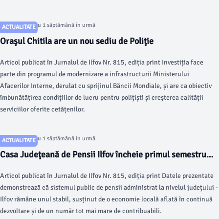
Articol postat cu 1 săptămână în urmă
ACTUALITATE
Oraşul Chitila are un nou sediu de Poliţie
Articol publicat în Jurnalul de Ilfov Nr. 815, ediția print Investiția face
parte din programul de modernizare a infrastructurii Ministerului
Afacerilor Interne, derulat cu sprijinul Băncii Mondiale, și are ca obiectiv
îmbunătățirea condițiilor de lucru pentru polițiști și creșterea calității
serviciilor oferite cetățenilor.
Articol postat cu 1 săptămână în urmă
ACTUALITATE
Casa Judeţeană de Pensii Ilfov încheie primul semestru
din 2026 cu un bilanţ pozitiv
Articol publicat în Jurnalul de Ilfov Nr. 815, ediția print Datele prezentate
demonstrează că sistemul public de pensii administrat la nivelul județului ­
Ilfov rămâne unul stabil, susținut de o economie locală aflată în continuă
dezvoltare și de un număr tot mai mare de contribuabili.