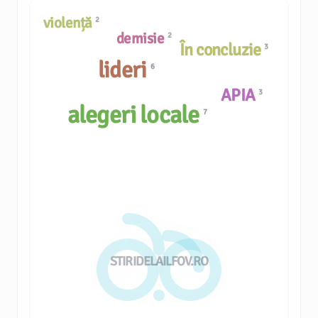
violență
2
demisie
2
În concluzie
3
lideri
6
APIA
3
alegeri locale
7
STIRIDELAILFOV.RO