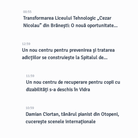
00:55
Transformarea Liceului Tehnologic „Cezar
Nicolau” din Brănești: O nouă oportunitate
pentru elevi
12:59
Un nou centru pentru prevenirea și tratarea
adicțiilor se construiește la Spitalul de
Psihiatrie Eftimie Diamandescu
11:59
Un nou centru de recuperare pentru copii cu
dizabilități s-a deschis în Vidra
10:59
Damian Ciortan, tânărul pianist din Otopeni,
cucerește scenele internaționale