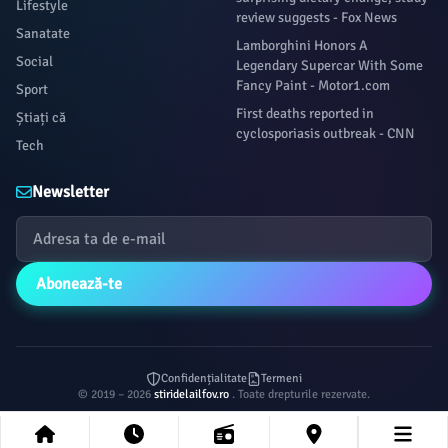
Lifestyle
review suggests - Fox News
Sanatate
Lamborghini Honors A
Social
Legendary Supercar With Some
Fancy Paint - Motor1.com
Sport
First deaths reported in
Știați că
cyclosporiasis outbreak - CNN
Tech
Newsletter
Abonează-te
Confidențialitate
Termeni
© 2019 – 2026
stiridelailfov.ro
. Toate drepturile rezervate.