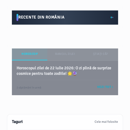
RECENTE DIN ROMÂNIA
HOROSCOP
BANCUL ZILEI
ȘTIAȚI CĂ?
Horoscopul zilei de 22 iulie 2026: O zi plină de surprize
cosmice pentru toate zodiile! 🌟🔮
VEZI TOT
2 săptămâni în urmă
Taguri
Cele mai folosite