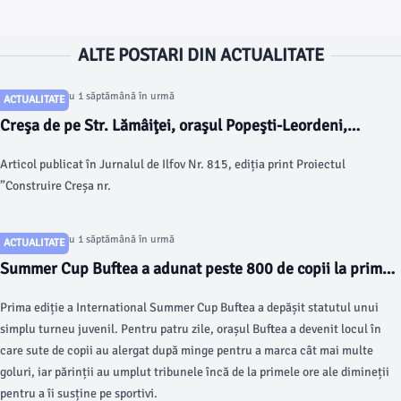
ALTE POSTARI DIN ACTUALITATE
Articol postat cu 1 săptămână în urmă
ACTUALITATE
Creşa de pe Str. Lămâiţei, oraşul Popeşti-Leordeni,
aproape finalizată
Articol publicat în Jurnalul de Ilfov Nr. 815, ediția print Proiectul
”Construire Creșa nr.
Articol postat cu 1 săptămână în urmă
ACTUALITATE
Summer Cup Buftea a adunat peste 800 de copii la prima
ediție. 64 de echipe au transformat timp de patru zile
Prima ediție a International Summer Cup Buftea a depășit statutul unui
orașul într-o capitală a fotbalului juvenil
simplu turneu juvenil. Pentru patru zile, orașul Buftea a devenit locul în
care sute de copii au alergat după minge pentru a marca cât mai multe
goluri, iar părinții au umplut tribunele încă de la primele ore ale dimineții
pentru a îi susține pe sportivi.