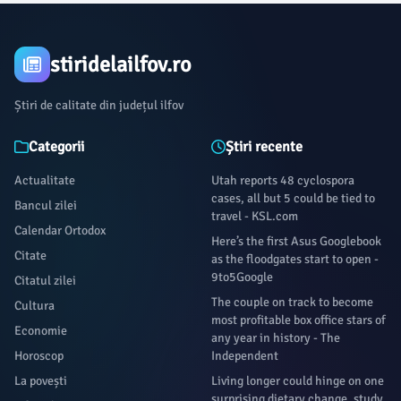
stiridelailfov.ro
Știri de calitate din județul ilfov
Categorii
Știri recente
Actualitate
Utah reports 48 cyclospora
cases, all but 5 could be tied to
Bancul zilei
travel - KSL.com
Calendar Ortodox
Here’s the first Asus Googlebook
Citate
as the floodgates start to open -
9to5Google
Citatul zilei
The couple on track to become
Cultura
most profitable box office stars of
Economie
any year in history - The
Horoscop
Independent
La povești
Living longer could hinge on one
surprising dietary change, study