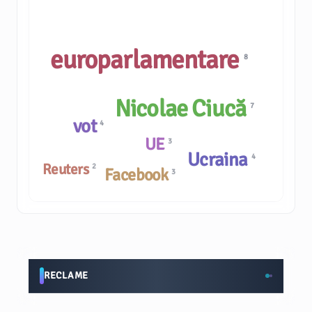
europarlamentare
8
Nicolae Ciucă
7
vot
4
UE
3
Ucraina
4
Reuters
2
Facebook
3
RECLAME