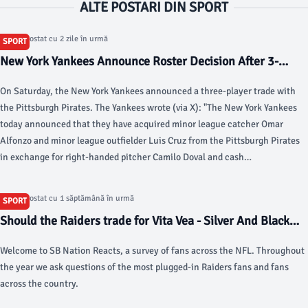
ALTE POSTARI DIN SPORT
Articol postat cu 2 zile în urmă
SPORT
New York Yankees Announce Roster Decision After 3-
Player Trade - heavy.com
On Saturday, the New York Yankees announced a three-player trade with
the Pittsburgh Pirates. The Yankees wrote (via X): "The New York Yankees
today announced that they have acquired minor league catcher Omar
Alfonzo and minor league outfielder Luis Cruz from the Pittsburgh Pirates
in exchange for right-handed pitcher Camilo Doval and cash
considerations."
https://twitter.com/Yankees/status/2083654079872430330 Doval had
Articol postat cu 1 săptămână în urmă
SPORT
been in the middle of his second season with the Yankees.
Should the Raiders trade for Vita Vea - Silver And Black
Pride
Welcome to SB Nation Reacts, a survey of fans across the NFL. Throughout
the year we ask questions of the most plugged-in Raiders fans and fans
across the country.