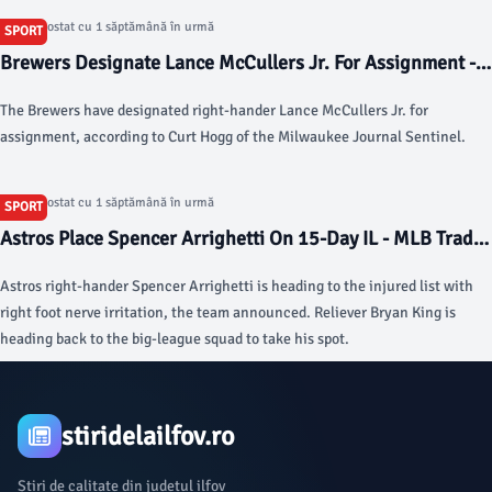
Articol postat cu 1 săptămână în urmă
SPORT
Brewers Designate Lance McCullers Jr. For Assignment -
MLB Trade Rumors
The Brewers have designated right-hander Lance McCullers Jr. for
assignment, according to Curt Hogg of the Milwaukee Journal Sentinel.
Articol postat cu 1 săptămână în urmă
SPORT
Astros Place Spencer Arrighetti On 15-Day IL - MLB Trade
Rumors
Astros right-hander Spencer Arrighetti is heading to the injured list with
right foot nerve irritation, the team announced. Reliever Bryan King is
heading back to the big-league squad to take his spot.
stiridelailfov.ro
Știri de calitate din județul ilfov