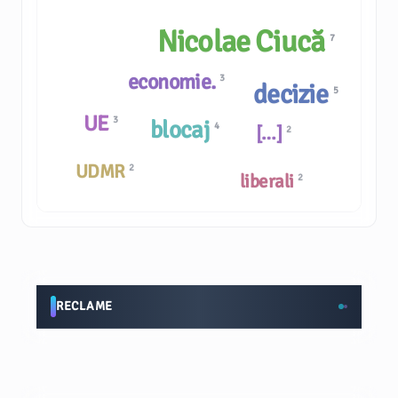
Nicolae Ciucă
7
economie.
3
decizie
5
UE
3
blocaj
4
[…]
2
UDMR
2
liberali
2
RECLAME