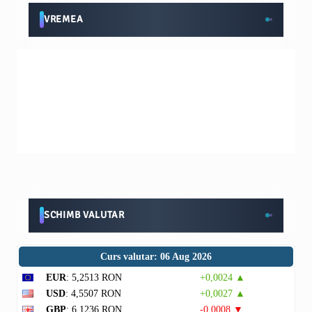
VREMEA
SCHIMB VALUTAR
Curs valutar: 06 Aug 2026
EUR
: 5,2513 RON
+0,0024 ▲
USD
: 4,5507 RON
+0,0027 ▲
GBP
: 6,1236 RON
-0,0008 ▼