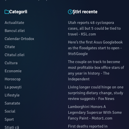
Categorii
Știri recente
Actualitate
Utah reports 48 cyclospora
cases, all but 5 could be tied to
Bancul zilei
travel - KSL.com
Calendar Ortodox
Here’s the first Asus Googlebook
Citate
as the floodgates start to open -
9to5Google
Citatul zilei
The couple on track to become
Cultura
most profitable box office stars of
Economie
any year in history - The
Horoscop
Independent
La povești
Living longer could hinge on one
surprising dietary change, study
Lifestyle
review suggests - Fox News
Sanatate
Lamborghini Honors A
Social
Legendary Supercar With Some
Fancy Paint - Motor1.com
Sport
First deaths reported in
Știați că