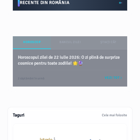
RECENTE DIN ROMÂNIA
HOROSCOP
BANCUL ZILEI
ȘTIAȚI CĂ?
Horoscopul zilei de 22 iulie 2026: O zi plină de surprize
cosmice pentru toate zodiile! 🌟🔮
VEZI TOT
2 săptămâni în urmă
Taguri
Cele mai folosite
1