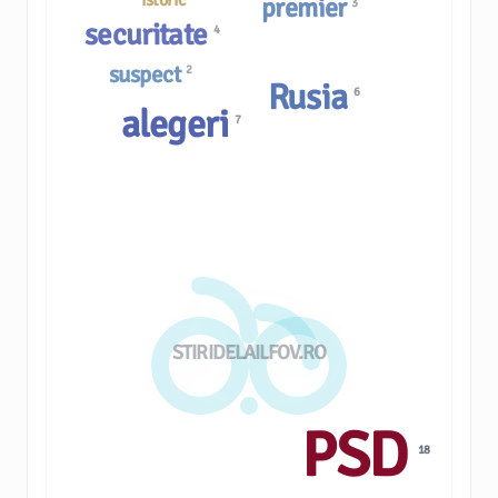
istoric
premier
3
securitate
4
suspect
2
Rusia
6
alegeri
7
STIRIDELAILFOV.RO
PSD
18