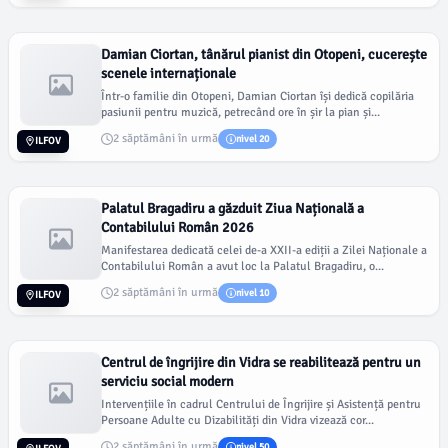
Damian Ciortan, tânărul pianist din Otopeni, cucerește
scenele internaționale
Într-o familie din Otopeni, Damian Ciortan își dedică copilăria
pasiunii pentru muzică, petrecând ore în șir la pian și...
2 săptămâni în urmă
nivel 20
ILFOV
Palatul Bragadiru a găzduit Ziua Națională a
Contabilului Român 2026
Manifestarea dedicată celei de-a XXII-a ediții a Zilei Naționale a
Contabilului Român a avut loc la Palatul Bragadiru, o...
2 săptămâni în urmă
nivel 10
ILFOV
Centrul de îngrijire din Vidra se reabilitează pentru un
serviciu social modern
Intervențiile în cadrul Centrului de Îngrijire și Asistență pentru
Persoane Adulte cu Dizabilități din Vidra vizează cor...
2 săptămâni în urmă
nivel 50