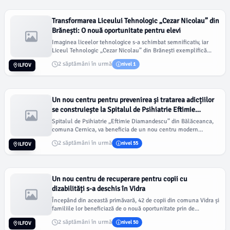
Transformarea Liceului Tehnologic „Cezar Nicolau” din
Brănești: O nouă oportunitate pentru elevi
Imaginea liceelor tehnologice s-a schimbat semnificativ, iar
Liceul Tehnologic „Cezar Nicolau” din Brănești exemplifică...
2 săptămâni în urmă
nivel 1
ILFOV
Un nou centru pentru prevenirea și tratarea adicțiilor
se construiește la Spitalul de Psihiatrie Eftimie
Diamandescu
Spitalul de Psihiatrie „Eftimie Diamandescu” din Bălăceanca,
comuna Cernica, va beneficia de un nou centru modern
destin...
2 săptămâni în urmă
nivel 55
ILFOV
Un nou centru de recuperare pentru copii cu
dizabilități s-a deschis în Vidra
Începând din această primăvară, 42 de copii din comuna Vidra și
familiile lor beneficiază de o nouă oportunitate prin de...
2 săptămâni în urmă
nivel 50
ILFOV